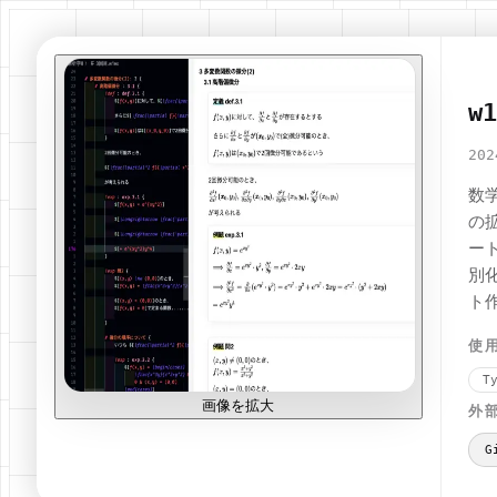
w1
202
数
の
ー
別
ト
使
T
画像を拡大
外
G