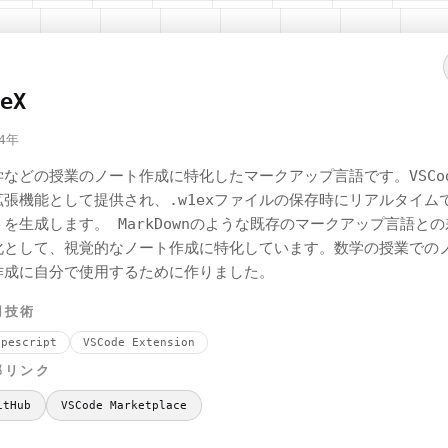
eX
4
年
学などの授業のノート作成に特化したマークアップ言語です。VSCo
拡張機能として提供され、.w1exファイルの保存時にリアルタイム
トを生成します。 MarkDownのような既存のマークアップ言語との
化として、視覚的なノート作成に特化しています。数学の授業での
作成に自分で使用するために作りました。
用技術
ypescript
VSCode Extension
部リンク
itHub
VSCode Marketplace