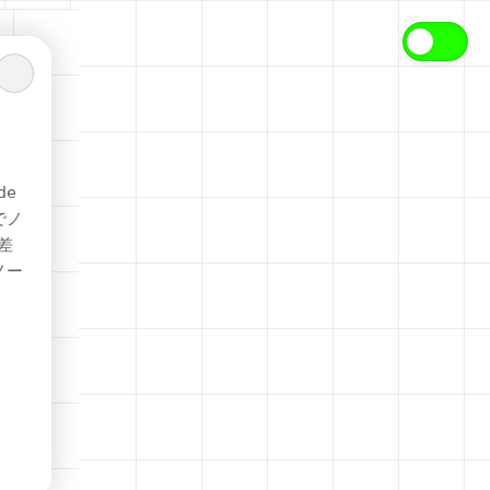
de
でノ
差
ノー