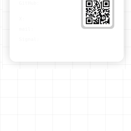
GitHub:
[SouichiroTsujimoto]
X:
[@wuhu1sland]
mail
:
w1@wuhu1s.land
Signal
:
@wuhu1sland.75