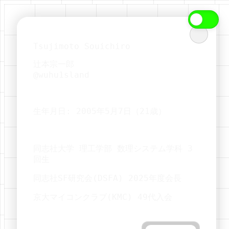
Tsujimoto Souichiro
辻本宗一郎
@
wuhu1sland
基本情報
生年月日:
2005年5月7日
（
21
歳）
所属
同志社大学 理工学部 数理システム学科 3
回生
同志社SF研究会(DSFA) 2025年度会長
京大マイコンクラブ(KMC) 49代入会
アカウント